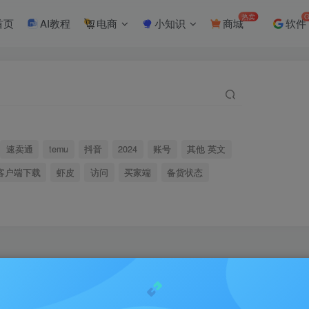
热卖
G
首页
AI教程
电商
小知识
商城
软件
速卖通
temu
抖音
2024
账号
其他 英文
客户端下载
虾皮
访问
买家端
备货状态