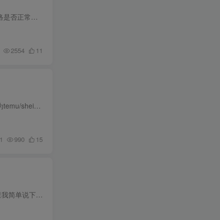
请先确认你电脑已经正确安装和启用外网软件。 可以先在https://www.dalao.im/web-test 这个页面测试网络是否正常！外网软件启动运行之后 依然无法打开的 可以按照下面的教程操作！没有外网软件...
2554
11
云启数据是一家致力于为国产跨境出海提供精准、高效的数据支持的跨境电商一站式服务平台，主营平台为temu/shein/速卖通/TikTok等。 云启数据选品工具运用新型AI技术，全面抓取跨境平台的核心数...
1
990
15
目前 temu 已经更新了 买家端为简体中文版 电脑端和手机端都有了简体中文。 但是很多人不会设置。这里我简单说下如何设置。 电脑和手机端 都无法访问的 提示网络无法连接的。 这个问题已经反复...