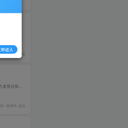
简单来说:你在欧洲地区的代理联系人，当你的产品出现问题，欧洲，英国政府需要联系你的时候，他没办法直接联系中国这边，他们会联系你在欧洲的代理人，再由代理人联系你。属于起到中间桥梁的作...
立即进入
0
428
0
我自己用的最多的还是抢发货台功能。 每到逢年过节强不到发货台 没办法发货真的太苦恼了 注意:要有加入发货台按钮的才能抢，没有的是抢不了的！依然需要遵循平台的发货规则， 因为各种原因我们...
0
870
6