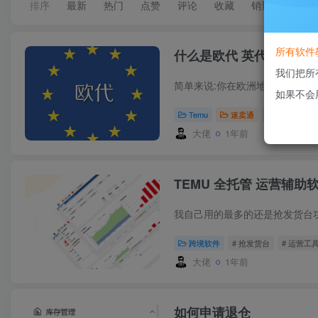
排序
最新
热门
点赞
评论
收藏
销量
所有软件
什么是欧代 英代，不办
我们把所
如果不会
Temu
速卖通
# TEMU
# T
大佬
1年前
TEMU 全托管 运营辅助
跨境软件
# 抢发货台
# 运营工
大佬
1年前
如何申请退仓