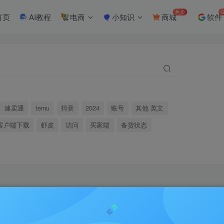
热卖
G
首页
AI教程
电商
小知识
商城
软件
速卖通
temu
抖音
2024
账号
其他 英文
客户端下载
虾皮
访问
买家端
备货状态