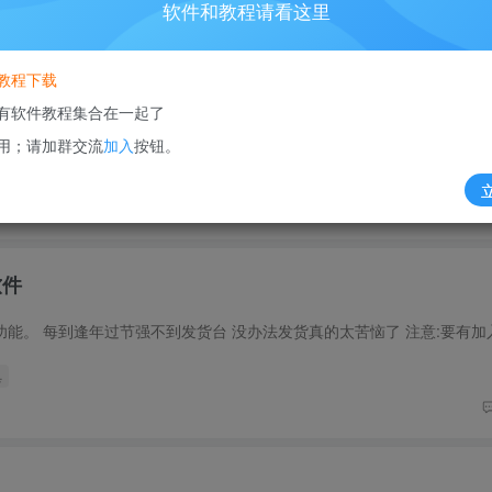
软件和教程请看这里
教程下载
理会怎样！
有软件教程集合在一起了
用；请加群交流
加入
按钮。
ik Tok
# 亚马逊
软件
具