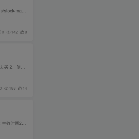
如果有不想做的产品。可以申请退仓。点击库存管理里面的退货申请 https://seller.kuajingmaihuo.com/wms/stock-mgt/return-apply 有三种不同的退货申请方式！ 申请完毕之后需要等待审核 已经审...
0
142
8
这里有四个选项。我们分别来说明下！ 1、使用谷歌账户登陆。 你有谷歌账户自然可以直接登陆。 没有。去买 2、使用Facebook账户登陆。 有自然直接使用登陆。没有。 去买 3、电子邮件账户。电子邮...
0
188
14
《欧盟电池法规》EPR资质注册指南 依据欧盟最新政策要求整理（截至2025年6月生效） ⚠️ 核心合规要求 生效时间2025年8月18日起强制实施，违规后果包括： 电商平台下架（亚马逊、Temu等） 最高...