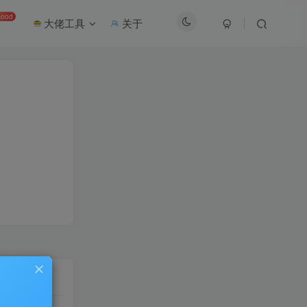
ood
大佬工具
关于