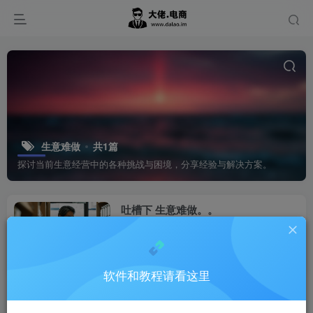
生意难做
共1篇
探讨当前生意经营中的各种挑战与困境，分享经验与解决方案。
吐槽下 生意难做。。
国内电商
1年前
0
软件和教程请看这里