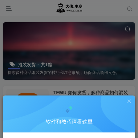
混装发货
共1篇
探索多种商品混装发货的技巧和注意事项，确保商品顺利入仓。
TEMU 如何发货，多种商品如何混装
发货！
Temu
1年前
0
软件和教程请看这里