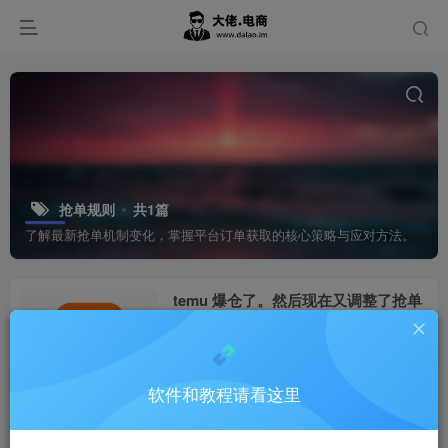
抢单规则
共1篇
了解最新抢单机制变化，掌握平台订单获取的核心策略与应对方法。
temu 爆仓了。然后现在又调整了抢单
的方式！
Temu
1年前
0
软件和教程请看这里