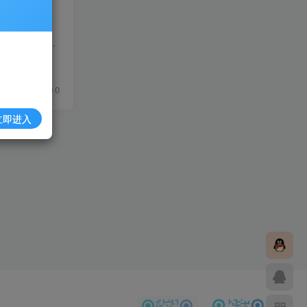
众所周知国内多多白嫖党非常多。拿到产品之后各种理由申请仅退款。我也是遇到过很多次了。 见怪不怪，做国内多多几年我也确实被白嫖过一些订单。但是好在整体占比不是特别高。所以还在一直开店...
0
496
0
立即进入