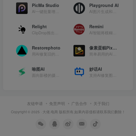
PicMa Studio
Playground AI
AI一键批量增强、修复、彩色化你的照片
AI图片生成和修图
Relight
Remini
ClipDrop推出的AI图片图像打光工具
AI智能将模糊照片变高清的图像修复工具
Restorephoto
像素蛋糕PixCake
用AI修复旧的人像照片
简单易用的AI图像精修工具
咻图AI
妙话AI
面向影楼的摄影后期AI修图软件
支持AI修复图片、人像变清晰、去除背景、在线抠图
友链申请
免责声明
广告合作
关于我们
Copyright © 2025 ·
大佬.电商
版权所有,如果内容侵权请联系我们删除！