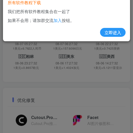
所有软件教程下载
返回网址导航
我们把所有软件教程集合在一起了
如果不会用；请加群交流
加入
按钮。
立即进入
🇨🇳北京
🇯🇵东京
🇬🇧伦敦
08-07 05:27:32
08-07 06:27:32
08-06 22:27:32
1美元≈6.7622人民币
1美元≈157.6096日元
1美元≈0.7425英镑
🇩🇪柏林
🇺🇸美东
🇺🇸美西
08-06 23:27:32
08-06 17:27:32
08-06 14:27:32
1美元≈0.8657欧元
1美元≈1.4024加元
1美元≈5.1211雷亚尔
优化修复
Cutout.Pro老照片上色
Facet
Cutout.Pro推出的黑白图片上色
AI图片修图和优化工具