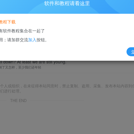
软件和教程请看这里
去即可。切记箱唛不要覆盖。仓库按箱唛收货！
拿走就可以了！
教程下载
有软件教程集合在一起了
不管是怎么发过去的，只要地址正确就可以入仓。所以，发货切
用；请加群交流
加入
按钮。
ll down? At least we are still young.
倒了又怎样，至少我们还年轻
何个人或组织，在未征得本站同意时，禁止复制、盗用、采集、发布本站内容到
们进行处理。
THE END