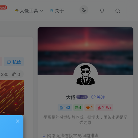
ood
大佬工具
关于
私信
330
0
大佬
关注
143
4
2
21W+
平富足的盛世徒然养成一批懦夫，困苦永远是坚
强之母
网络无法连接常见问题排查