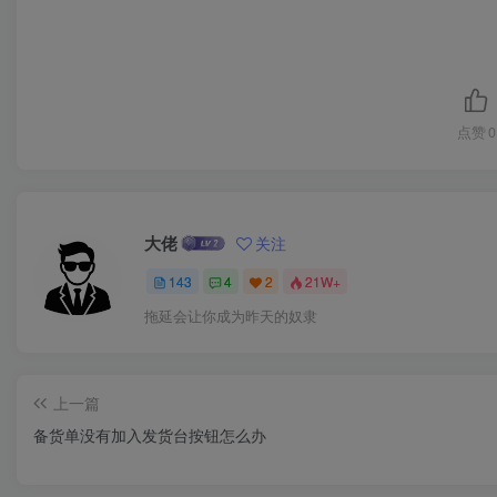
点赞
0
大佬
关注
143
4
2
21W+
拖延会让你成为昨天的奴隶
上一篇
备货单没有加入发货台按钮怎么办