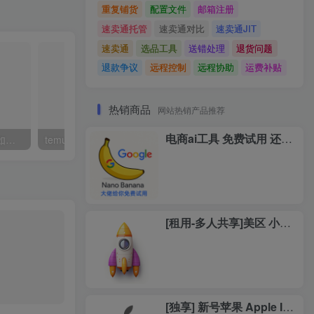
重复铺货
配置文件
邮箱注册
速卖通托管
速卖通对比
速卖通JIT
速卖通
选品工具
送错处理
退货问题
退款争议
远程控制
远程协助
运费补贴
热销商品
网站热销产品推荐
电商ai工具 免费试用 还送余额
TEMU 如何打印商品标签 如何自定义纸张大小！
temu 的JIT模式的一些常见问题和说明
[租用-多人共享]美区 小火箭
[独享] 新号苹果 Apple ID 账号(包含小火箭)