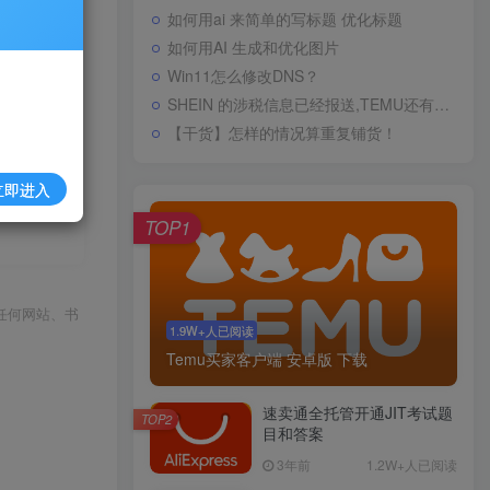
如何用ai 来简单的写标题 优化标题
如何用AI 生成和优化图片
Win11怎么修改DNS？
SHEIN 的涉税信息已经报送,TEMU还有多久
记不要覆盖
【干货】怎样的情况算重复铺货！
立即进入
TOP1
任何网站、书
1.9W+人已阅读
Temu买家客户端 安卓版 下载
速卖通全托管开通JIT考试题
TOP2
目和答案
3年前
1.2W+人已阅读