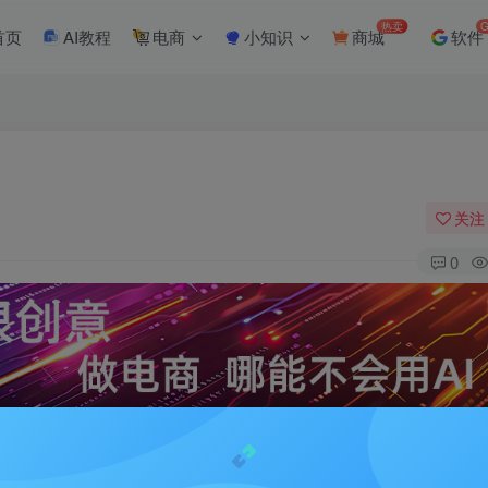
热卖
G
首页
AI教程
电商
小知识
商城
软件
关注
0
怎么办？