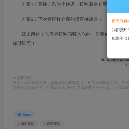
方案1：直接自己叫个快递，按照后台仓库地址发过
方案2：下次有同样仓库的货直接放进去一起要快递
所有软件
我们把所
综上所述：仓库是按照箱唛入仓的！只要你有箱唛，
如果不会
箱唛即可！
So what if we fa
摔
©
版权声明
声明：本站所有文章，如无特殊说明或标注，均为本站原创发布。任
籍等各类媒体平台。如若本站内容侵犯了原著者的合法权益，可联系我
Temu
# 漏发处理
# 箱唛管理