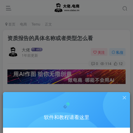
首页
电商
Temu
正文
资质报告的具体名称或者类型怎么看
大佬
关注
私信
1年前更新
0
114
12
检测报告的 具体 名称是什么 怎么看
以这个产品需要的报告来说。
软件和教程请看这里
比如 Battery。 他具体指的是什么报告 什么内容 什么标
准呢！