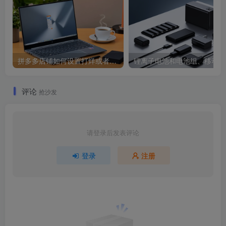
拼多多店铺如何设置打烊或者放假或者临时关店啊？
锂离
评论
抢沙发
请登录后发表评论
登录
注册