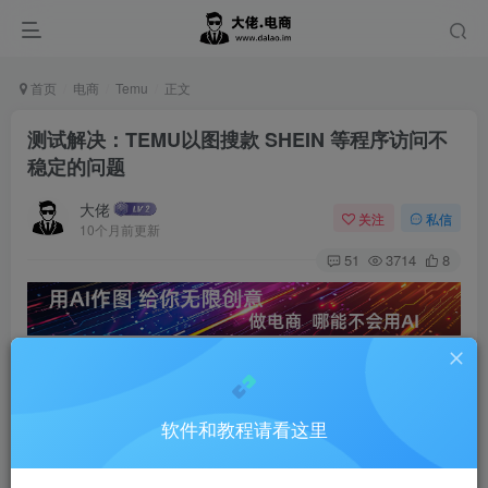
首页
电商
Temu
正文
测试解决：TEMU以图搜款 SHEIN 等程序访问不
稳定的问题
大佬
关注
私信
10个月前更新
51
3714
8
我们做了特殊调整。 以下解决方案只针对我
们提供的软件。您使用其他客户端我们不保
软件和教程请看这里
证效果！